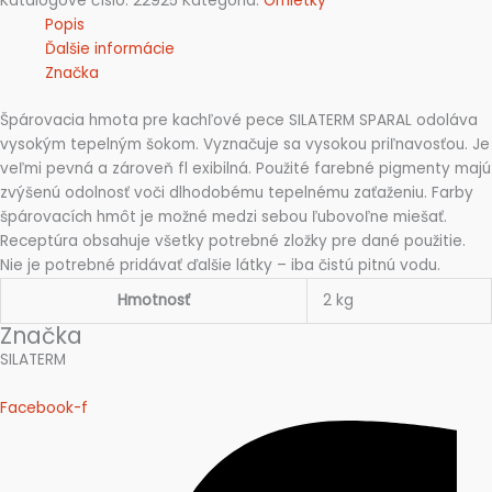
Katalógové číslo:
22925
Kategória:
Omietky
Popis
Ďalšie informácie
Značka
Špárovacia hmota pre kachľové pece SILATERM SPARAL odoláva
vysokým tepelným šokom. Vyznačuje sa vysokou priľnavosťou. Je
veľmi pevná a zároveň fl exibilná. Použité farebné pigmenty majú
zvýšenú odolnosť voči dlhodobému tepelnému zaťaženiu. Farby
špárovacích hmôt je možné medzi sebou ľubovoľne miešať.
Receptúra obsahuje všetky potrebné zložky pre dané použitie.
Nie je potrebné pridávať ďalšie látky – iba čistú pitnú vodu.
Hmotnosť
2 kg
Značka
SILATERM
Facebook-f