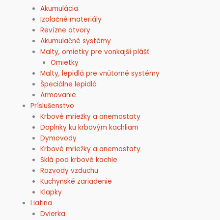
Akumulácia
Izolačné materiály
Revízne otvory
Akumulačné systémy
Malty, omietky pre vonkajší plášť
Omietky
Malty, lepidlá pre vnútorné systémy
Špeciálne lepidlá
Armovanie
Príslušenstvo
Krbové mriežky a anemostaty
Doplnky ku krbovým kachliam
Dymovody
Krbové mriežky a anemostaty
Sklá pod krbové kachle
Rozvody vzduchu
Kuchynské zariadenie
Klapky
Liatina
Dvierka