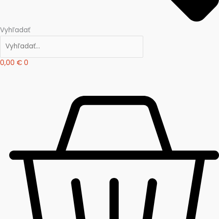
Vyhľadať
0,00
€
0