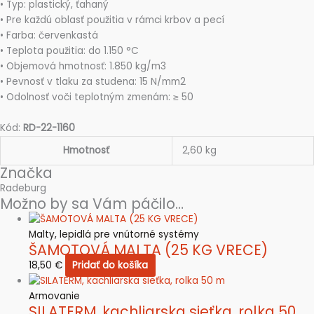
• Typ: plastický, ťahaný
• Pre každú oblasť použitia v rámci krbov a pecí
• Farba: červenkastá
• Teplota použitia: do 1.150 °C
• Objemová hmotnosť: 1.850 kg/m3
• Pevnosť v tlaku za studena: 15 N/mm2
• Odolnosť voči teplotným zmenám: ≥ 50
Kód:
RD-22-1160
Hmotnosť
2,60 kg
Značka
Radeburg
Možno by sa Vám páčilo…
Malty, lepidlá pre vnútorné systémy
ŠAMOTOVÁ MALTA (25 KG VRECE)
18,50
€
Pridať do košíka
Armovanie
SILATERM, kachliarska sieťka, rolka 50