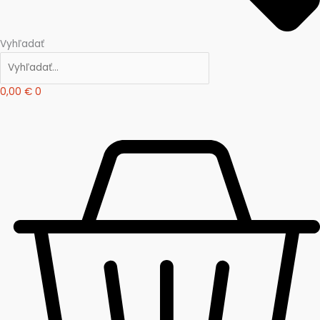
Vyhľadať
0,00
€
0