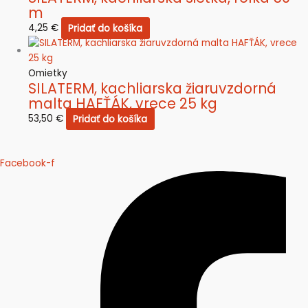
m
4,25
€
Pridať do košíka
Omietky
SILATERM, kachliarska žiaruvzdorná
malta HAFŤÁK, vrece 25 kg
53,50
€
Pridať do košíka
Facebook-f