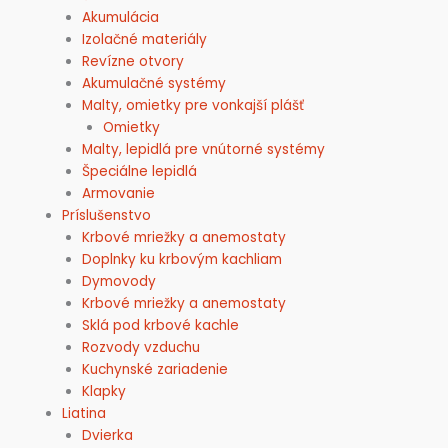
Akumulácia
Izolačné materiály
Revízne otvory
Akumulačné systémy
Malty, omietky pre vonkajší plášť
Omietky
Malty, lepidlá pre vnútorné systémy
Špeciálne lepidlá
Armovanie
Príslušenstvo
Krbové mriežky a anemostaty
Doplnky ku krbovým kachliam
Dymovody
Krbové mriežky a anemostaty
Sklá pod krbové kachle
Rozvody vzduchu
Kuchynské zariadenie
Klapky
Liatina
Dvierka