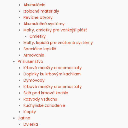
Akumulácia
Izolačné materiály
Revízne otvory
Akumulačné systémy
Malty, omietky pre vonkajší plášť
Omietky
Malty, lepidlá pre vnútorné systémy
Špeciálne lepidlá
Armovanie
Príslušenstvo
Krbové mriežky a anemostaty
Doplnky ku krbovým kachliam
Dymovody
Krbové mriežky a anemostaty
Sklá pod krbové kachle
Rozvody vzduchu
Kuchynské zariadenie
Klapky
Liatina
Dvierka