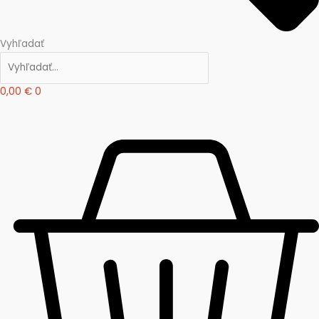
Vyhľadať
0,00
€
0