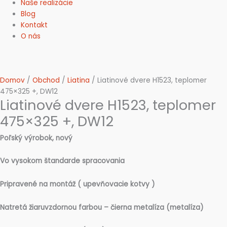
Naše realizácie
Blog
Kontakt
O nás
Domov
/
Obchod
/
Liatina
/ Liatinové dvere H1523, teplomer
475×325 +, DW12
Liatinové dvere H1523, teplomer
475×325 +, DW12
Poľský výrobok, nový
Vo vysokom štandarde spracovania
Pripravené na montáž ( upevňovacie kotvy )
Natretá žiaruvzdornou farbou – čierna metalíza (metalíza)