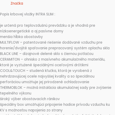
Značka
Popis krbovej vložky INTRA SLIM :
je určená pro teplovzdušnú prevádzku a je vhodná pre
nízkoenergetické a aj pasívne domy
menšia hĺbka obostavby
MULTIFLOW – patentované riešenie dodávané vzduchu pre
horenie/dvojité spaľovanie prepracovaný systém oplachu skla
BLACK LINE – dizajnové delené sklo s čiernou potlačou
CERAMITON – ohnisko z masívneho akumulačného materiálu,
ktoré je vyztužené špeciálnými oceľovými drôtikmi
COOL&TOUCH – studená kľučka, ktorá je vyrobená z
nehrdzavujúcej ocele najvyššej kvality a so špeciálnou
perforáciou umožňuje jej prirodzené ochladzovanie
THERMOBLOK – možná inštalácia akumulačnej sady pre zvýšenie
tepelného výkonu
široký výber obostavacích ránikov
špeciálny box umožňujúci pripojenie hadice prívodu vzduchu ku
KV s možnosťou napojenia zo strany