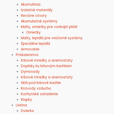
Akumulácia
Izolačné materiály
Revízne otvory
Akumulačné systémy
Malty, omietky pre vonkajší plášť
Omietky
Malty, lepidlá pre vnútorné systémy
Špeciálne lepidlá
Armovanie
Príslušenstvo
Krbové mriežky a anemostaty
Doplnky ku krbovým kachliam
Dymovody
Krbové mriežky a anemostaty
Sklá pod krbové kachle
Rozvody vzduchu
Kuchynské zariadenie
Klapky
Liatina
Dvierka