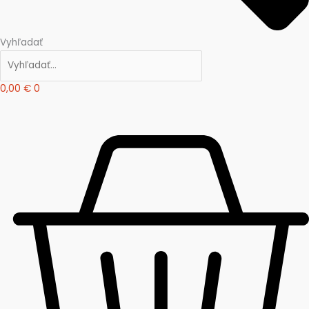
Vyhľadať
0,00
€
0