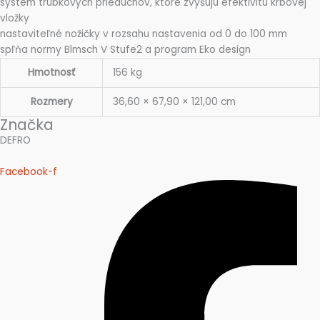
systém trúbkových prieduchov, ktoré zvyšujú efektivitu krbovej
vložky
nastaviteľné nožičky v rozsahu nastavenia od 0 do 100 mm
spľňa normy Blmsch V Stufe2 a program Eko design
Hmotnosť
156 kg
Rozmery
36,60 × 67,90 × 121,00 cm
Značka
DEFRO
Facebook-f