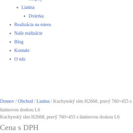
Liatina
Dvierka
Realizácia na mieru
Naše realizácie
Blog
Kontakt
O nás
Domov
/
Obchod
/
Liatina
/ Kuchynský rám H2668, pravý 760×455 s
liatinovou doskou L6
Kuchynský rám H2668, pravý 760×455 s liatinovou doskou L6
Cena s DPH