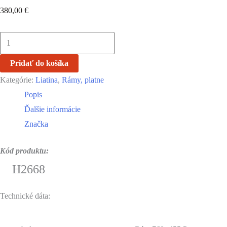
380,00
€
množstvo
Kuchynský
Pridať do košíka
rám
Kategórie:
Liatina
,
Rámy, platne
H2668,
Popis
pravý
Ďalšie informácie
760x455
Značka
s
liatinovou
Kód produktu:
doskou
H2668
L6
Technické dáta: