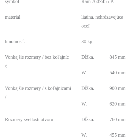
symbol
Rám 760×455 P.
materiál
liatina, nehrdzavejúca
oceľ
hmotnosť:
30 kg
Vonkajšie rozmery / bez koľajníc
Dĺžka.
845 mm
/:
W.
540 mm
Vonkajšie rozmery / s koľajnicami
Dĺžka.
900 mm
/
W.
620 mm
Rozmery svetlosti otvoru
Dĺžka.
760 mm
W.
455 mm