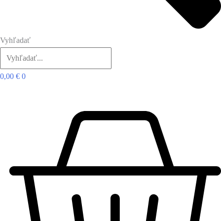
Vyhľadať
0,00
€
0