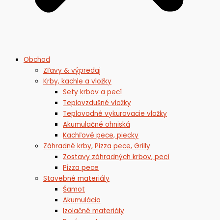
Obchod
Zľavy & výpredaj
Krby, kachle a vložky
Sety krbov a pecí
Teplovzdušné vložky
Teplovodné vykurovacie vložky
Akumulačné ohniská
Kachľové pece, piecky
Záhradné krby, Pizza pece, Grilly
Zostavy záhradných krbov, pecí
Pizza pece
Stavebné materiály
Šamot
Akumulácia
Izolačné materiály