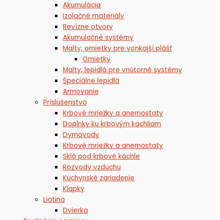
Akumulácia
Izolačné materiály
Revízne otvory
Akumulačné systémy
Malty, omietky pre vonkajší plášť
Omietky
Malty, lepidlá pre vnútorné systémy
Špeciálne lepidlá
Armovanie
Príslušenstvo
Krbové mriežky a anemostaty
Doplnky ku krbovým kachliam
Dymovody
Krbové mriežky a anemostaty
Sklá pod krbové kachle
Rozvody vzduchu
Kuchynské zariadenie
Klapky
Liatina
Dvierka