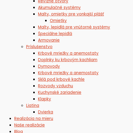
Revízne otvory
Akumulačné systémy
Malty, omietky pre vonkajší plášť
Omietky
Malty, lepidlá pre vnútorné systémy
Špeciálne lepidlá
Armovanie
Príslušenstvo
Krbové mriežky a anemostaty
Doplnky ku krbovým kachliam
Dymovody
Krbové mriežky a anemostaty
Sklá pod krbové kachle
Rozvody vzduchu
Kuchynské zariadenie
Klapky
Liatina
Dvierka
Realizácia na mieru
Naše realizácie
Blog