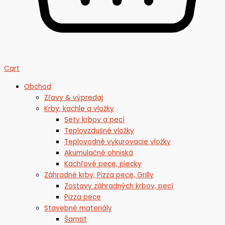
Cart
Obchod
Zľavy & výpredaj
Krby, kachle a vložky
Sety krbov a pecí
Teplovzdušné vložky
Teplovodné vykurovacie vložky
Akumulačné ohniská
Kachľové pece, piecky
Záhradné krby, Pizza pece, Grilly
Zostavy záhradných krbov, pecí
Pizza pece
Stavebné materiály
Šamot