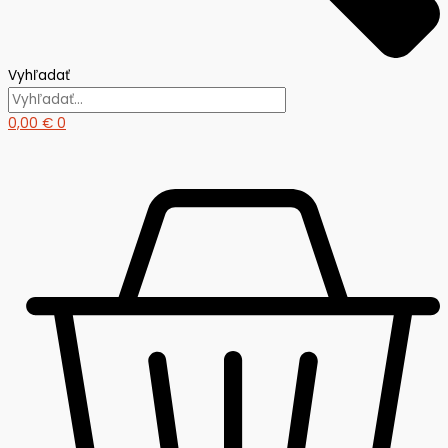
Vyhľadať
0,00
€
0