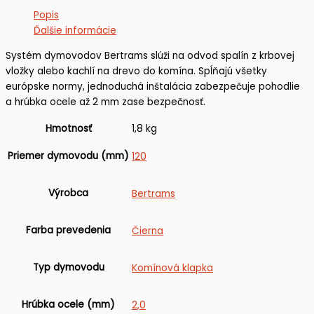
Popis
Ďalšie informácie
Systém dymovodov Bertrams slúži na odvod spalín z krbovej
vložky alebo kachlí na drevo do komína. Spĺňajú všetky
európske normy, jednoduchá inštalácia zabezpečuje pohodlie
a hrúbka ocele až 2 mm zase bezpečnosť.
Hmotnosť
1,8 kg
Priemer dymovodu (mm)
120
Výrobca
Bertrams
Farba prevedenia
Čierna
Typ dymovodu
Komínová klapka
Hrúbka ocele (mm)
2,0